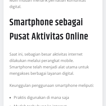
lebih mudah menarik perhatian komunitas
digital.
Smartphone sebagai
Pusat Aktivitas Online
Saat ini, sebagian besar aktivitas internet
dilakukan melalui perangkat mobile.
Smartphone telah menjadi alat utama untuk
mengakses berbagai layanan digital.
Keunggulan penggunaan smartphone meliputi:
Praktis digunakan di mana saja