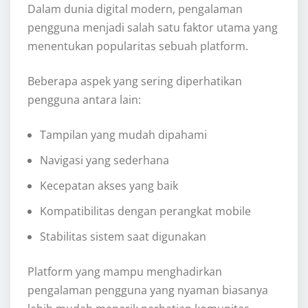
Dalam dunia digital modern, pengalaman
pengguna menjadi salah satu faktor utama yang
menentukan popularitas sebuah platform.
Beberapa aspek yang sering diperhatikan
pengguna antara lain:
Tampilan yang mudah dipahami
Navigasi yang sederhana
Kecepatan akses yang baik
Kompatibilitas dengan perangkat mobile
Stabilitas sistem saat digunakan
Platform yang mampu menghadirkan
pengalaman pengguna yang nyaman biasanya