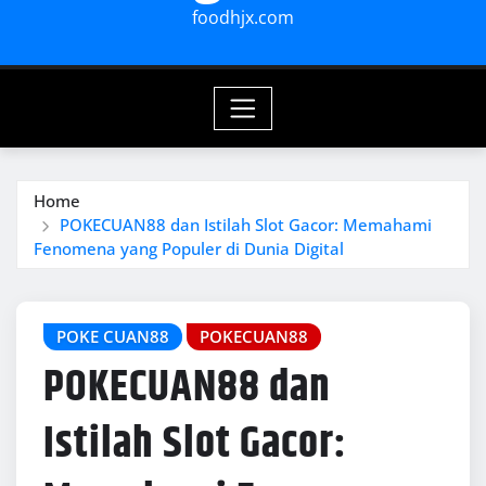
foodhjx.com
Home
POKECUAN88 dan Istilah Slot Gacor: Memahami
Fenomena yang Populer di Dunia Digital
POKE CUAN88
POKECUAN88
POKECUAN88 dan
Istilah Slot Gacor: