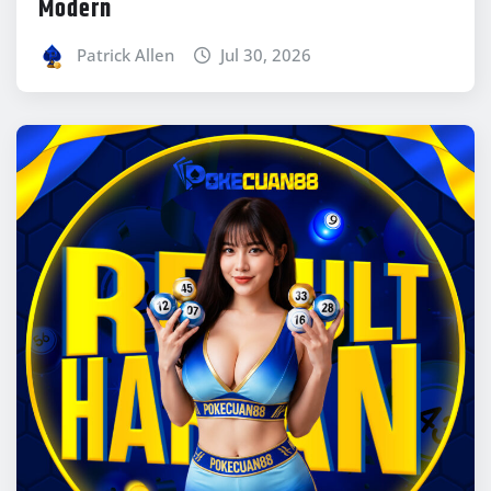
Modern
Patrick Allen
Jul 30, 2026