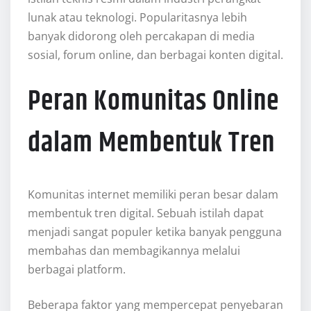
lunak atau teknologi. Popularitasnya lebih
banyak didorong oleh percakapan di media
sosial, forum online, dan berbagai konten digital.
Peran Komunitas Online
dalam Membentuk Tren
Komunitas internet memiliki peran besar dalam
membentuk tren digital. Sebuah istilah dapat
menjadi sangat populer ketika banyak pengguna
membahas dan membagikannya melalui
berbagai platform.
Beberapa faktor yang mempercepat penyebaran