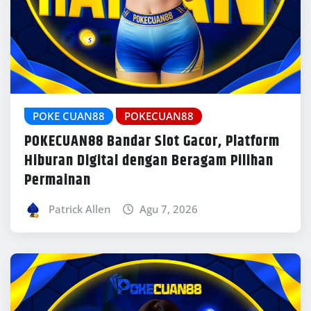
POKE CUAN88
POKECUAN88
POKECUAN88 Bandar Slot Gacor, Platform
Hiburan Digital dengan Beragam Pilihan
Permainan
Patrick Allen
Agu 7, 2026