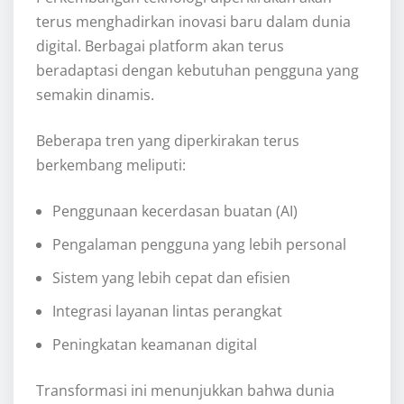
terus menghadirkan inovasi baru dalam dunia
digital. Berbagai platform akan terus
beradaptasi dengan kebutuhan pengguna yang
semakin dinamis.
Beberapa tren yang diperkirakan terus
berkembang meliputi:
Penggunaan kecerdasan buatan (AI)
Pengalaman pengguna yang lebih personal
Sistem yang lebih cepat dan efisien
Integrasi layanan lintas perangkat
Peningkatan keamanan digital
Transformasi ini menunjukkan bahwa dunia