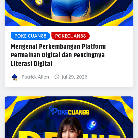
POKE CUAN88
POKECUAN88
Mengenal Perkembangan Platform
Permainan Digital dan Pentingnya
Literasi Digital
Patrick Allen
Jul 29, 2026