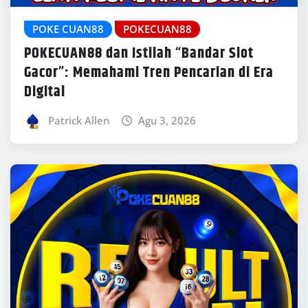
POKE CUAN88
POKECUAN88
POKECUAN88 dan Istilah “Bandar Slot
Gacor”: Memahami Tren Pencarian di Era
Digital
Patrick Allen
Agu 3, 2026