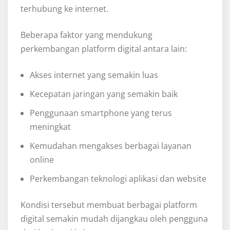
terhubung ke internet.
Beberapa faktor yang mendukung
perkembangan platform digital antara lain:
Akses internet yang semakin luas
Kecepatan jaringan yang semakin baik
Penggunaan smartphone yang terus
meningkat
Kemudahan mengakses berbagai layanan
online
Perkembangan teknologi aplikasi dan website
Kondisi tersebut membuat berbagai platform
digital semakin mudah dijangkau oleh pengguna