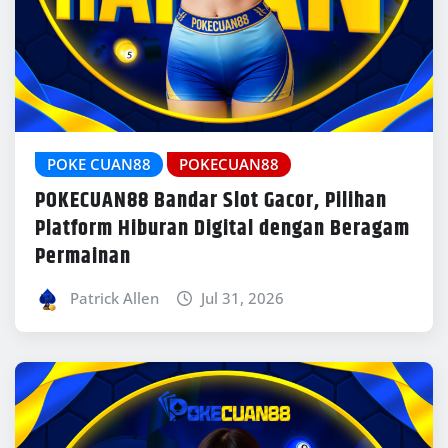
POKE CUAN88
POKECUAN88
POKECUAN88 Bandar Slot Gacor, Pilihan
Platform Hiburan Digital dengan Beragam
Permainan
Patrick Allen
Jul 31, 2026