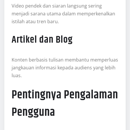
Video pendek dan siaran langsung sering
menjadi sarana utama dalam memperkenalkan
istilah atau tren baru.
Artikel dan Blog
Konten berbasis tulisan membantu memperluas
jangkauan informasi kepada audiens yang lebih
luas.
Pentingnya Pengalaman
Pengguna