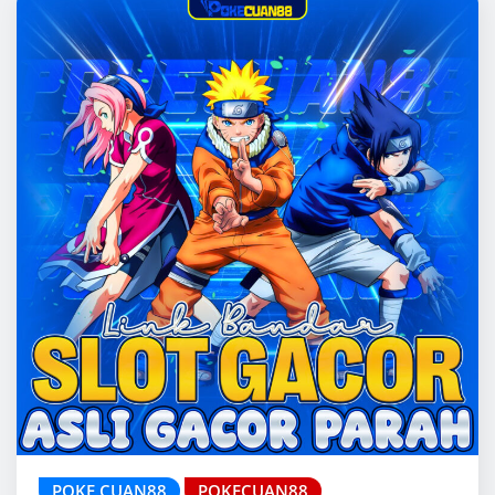
POKE CUAN88
POKECUAN88