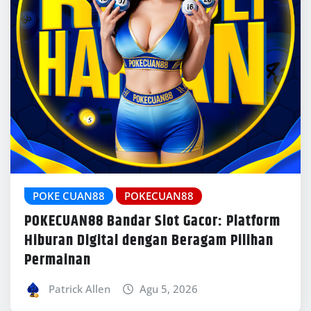
POKE CUAN88
POKECUAN88
POKECUAN88 Bandar Slot Gacor: Platform
Hiburan Digital dengan Beragam Pilihan
Permainan
Patrick Allen
Agu 5, 2026