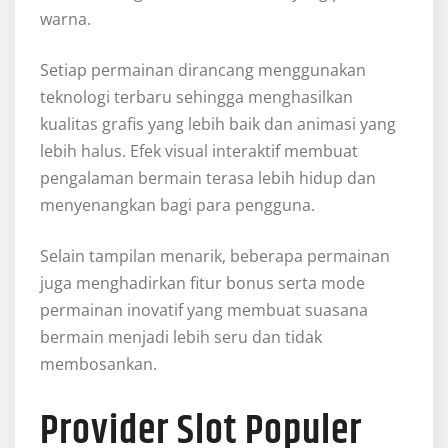
warna.
Setiap permainan dirancang menggunakan
teknologi terbaru sehingga menghasilkan
kualitas grafis yang lebih baik dan animasi yang
lebih halus. Efek visual interaktif membuat
pengalaman bermain terasa lebih hidup dan
menyenangkan bagi para pengguna.
Selain tampilan menarik, beberapa permainan
juga menghadirkan fitur bonus serta mode
permainan inovatif yang membuat suasana
bermain menjadi lebih seru dan tidak
membosankan.
Provider Slot Populer