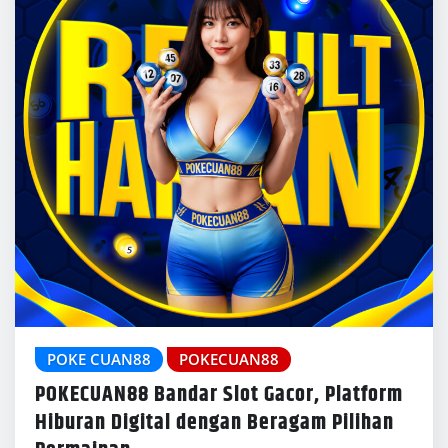
POKE CUAN88
POKECUAN88
POKECUAN88 Bandar Slot Gacor, Platform
Hiburan Digital dengan Beragam Pilihan