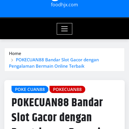
foodhjx.com
Home
POKECUAN88 Bandar Slot Gacor dengan
Pengalaman Bermain Online Terbaik
POKE CUAN88
POKECUAN88
POKECUAN88 Bandar
Slot Gacor dengan