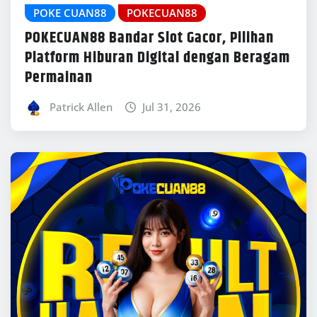
POKE CUAN88
POKECUAN88
POKECUAN88 Bandar Slot Gacor, Pilihan
Platform Hiburan Digital dengan Beragam
Permainan
Patrick Allen
Jul 31, 2026