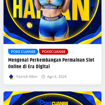
POKE CUAN88
POKECUAN88
Mengenal Perkembangan Permainan Slot
Online di Era Digital
Patrick Allen
Agu 6, 2026