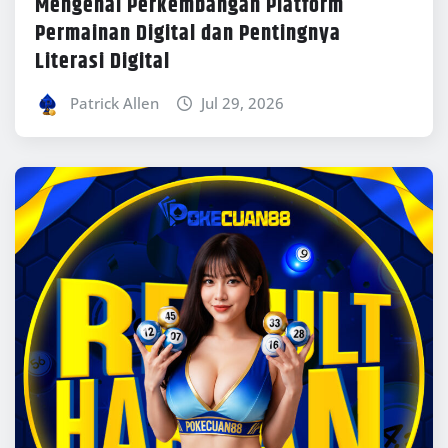
Mengenal Perkembangan Platform
Permainan Digital dan Pentingnya
Literasi Digital
Patrick Allen
Jul 29, 2026