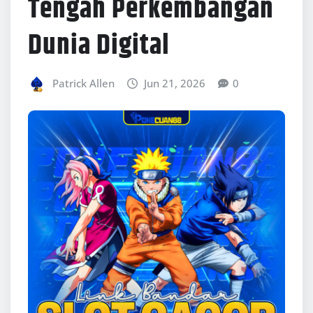
Tengah Perkembangan
Dunia Digital
Patrick Allen
Jun 21, 2026
0