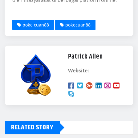
oleh masyarakat di berbagai platform online.
poke cuan88
pokecuan88
Patrick Allen
Website:
RELATED STORY