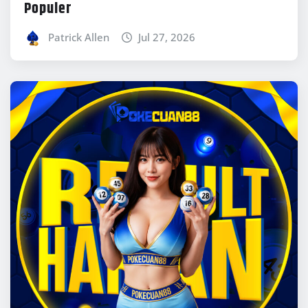
Populer
Patrick Allen
Jul 27, 2026