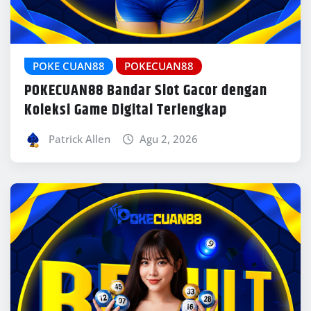
POKE CUAN88
POKECUAN88
POKECUAN88 Bandar Slot Gacor dengan
Koleksi Game Digital Terlengkap
Patrick Allen
Agu 2, 2026