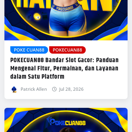
POKE CUAN88
POKECUAN88
POKECUAN88 Bandar Slot Gacor: Panduan
Mengenal Fitur, Permainan, dan Layanan
dalam Satu Platform
Patrick Allen
Jul 28, 2026