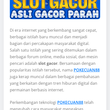
Di era internet yang berkembang sangat cepat,
berbagai istilah baru muncul dan menjadi
bagian dari percakapan masyarakat digital.
Salah satu istilah yang sering ditemukan dalam
berbagai forum online, media sosial, dan mesin
pencari adalah
slot gacor
. Bersamaan dengan
popularitas istilah tersebut, nama
POKECUAN88
juga kerap muncul dalam berbagai pembahasan
yang berkaitan dengan tren hiburan digital dan
permainan berbasis internet.
Perkembangan teknologi
POKECUAN88
telah
mengubah cara masyarakat mengakses