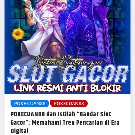
POKE CUAN88
POKECUAN88
POKECUAN88 dan Istilah “Bandar Slot
Gacor”: Memahami Tren Pencarian di Era
Digital