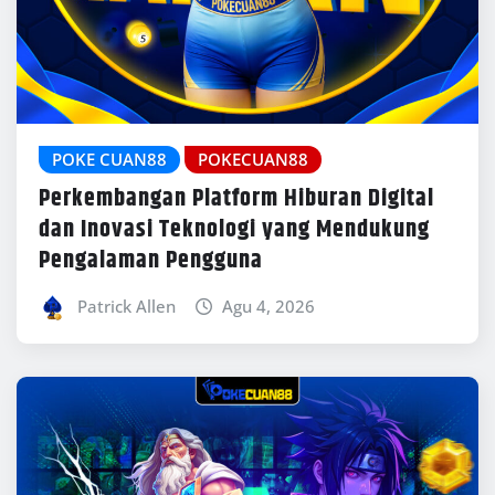
POKE CUAN88
POKECUAN88
Perkembangan Platform Hiburan Digital
dan Inovasi Teknologi yang Mendukung
Pengalaman Pengguna
Patrick Allen
Agu 4, 2026