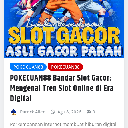
POKE CUAN88
POKECUAN88
POKECUAN88 Bandar Slot Gacor:
Mengenal Tren Slot Online di Era
Digital
Patrick Allen
Agu 8, 2026
0
Perkembangan internet membuat hiburan digital