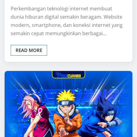
Perkembangan teknologi internet membuat
dunia hiburan digital semakin beragam. Website
modern, smartphone, dan koneksi internet yang
semakin cepat memungkinkan berbagai…
READ MORE