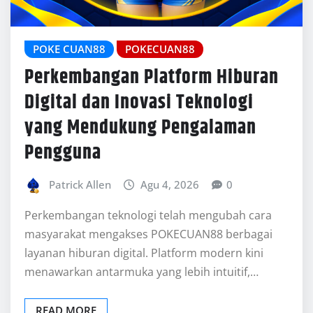
POKE CUAN88
POKECUAN88
Perkembangan Platform Hiburan
Digital dan Inovasi Teknologi
yang Mendukung Pengalaman
Pengguna
Patrick Allen
Agu 4, 2026
0
Perkembangan teknologi telah mengubah cara
masyarakat mengakses POKECUAN88 berbagai
layanan hiburan digital. Platform modern kini
menawarkan antarmuka yang lebih intuitif,…
READ MORE