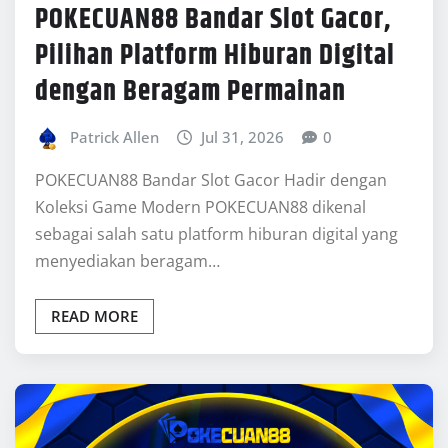
POKECUAN88 Bandar Slot Gacor,
Pilihan Platform Hiburan Digital
dengan Beragam Permainan
Patrick Allen
Jul 31, 2026
0
POKECUAN88 Bandar Slot Gacor Hadir dengan
Koleksi Game Modern POKECUAN88 dikenal
sebagai salah satu platform hiburan digital yang
menyediakan beragam…
READ MORE