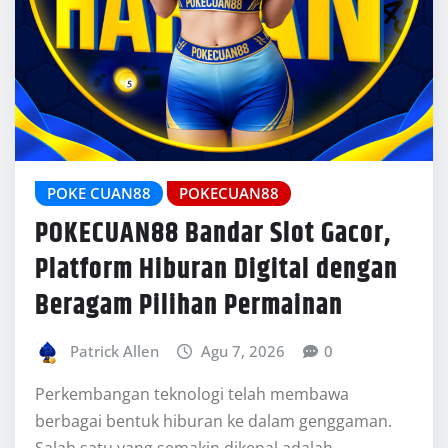
POKE CUAN88
POKECUAN88
POKECUAN88 Bandar Slot Gacor,
Platform Hiburan Digital dengan
Beragam Pilihan Permainan
Patrick Allen
Agu 7, 2026
0
Perkembangan teknologi telah membawa
berbagai bentuk hiburan ke dalam genggaman.