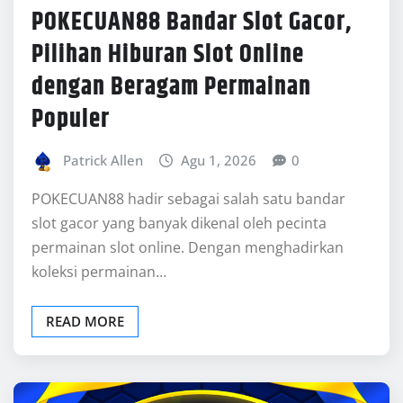
POKECUAN88 Bandar Slot Gacor,
Pilihan Hiburan Slot Online
dengan Beragam Permainan
Populer
Patrick Allen
Agu 1, 2026
0
POKECUAN88 hadir sebagai salah satu bandar
slot gacor yang banyak dikenal oleh pecinta
permainan slot online. Dengan menghadirkan
koleksi permainan…
READ MORE