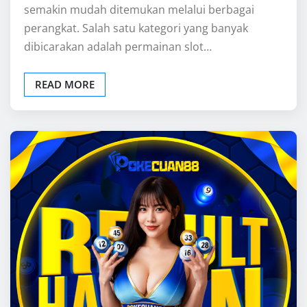
semakin mudah ditemukan melalui berbagai
perangkat. Salah satu kategori yang banyak
dibicarakan adalah permainan slot…
READ MORE