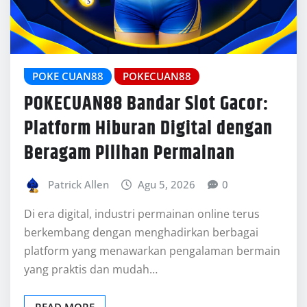
POKE CUAN88
POKECUAN88
POKECUAN88 Bandar Slot Gacor:
Platform Hiburan Digital dengan
Beragam Pilihan Permainan
Patrick Allen
Agu 5, 2026
0
Di era digital, industri permainan online terus
berkembang dengan menghadirkan berbagai
platform yang menawarkan pengalaman bermain
yang praktis dan mudah…