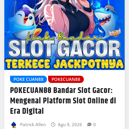
POKE CUAN88
POKECUAN88
POKECUAN88 Bandar Slot Gacor:
Mengenal Platform Slot Online di
Era Digital
Patrick Allen
Agu 9, 2026
0