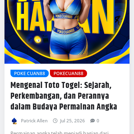
POKE CUAN88
POKECUAN88
Mengenal Toto Togel: Sejarah,
Perkembangan, dan Perannya
dalam Budaya Permainan Angka
Patrick Allen
Jul 25, 2026
0
Permainan angka telah menjadi bagian dari