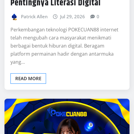
Pentingnya Literasi Digital
Patrick Allen
Jul 29, 2026
0
Perkembangan teknologi POKECUAN88 internet
telah mengubah cara masyarakat menikmati
berbagai bentuk hiburan digital. Beragam
platform permainan hadir dengan antarmuka
yang…
READ MORE