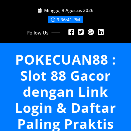
Skip
Minggu, 9 Agustus 2026
to
content
9:36:43 PM
Follow Us
POKECUAN88 :
Slot 88 Gacor
dengan Link
Login & Daftar
Paling Praktis