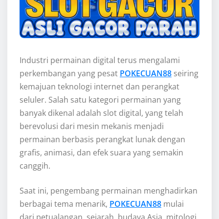
Industri permainan digital terus mengalami
perkembangan yang pesat
POKECUAN88
seiring
kemajuan teknologi internet dan perangkat
seluler. Salah satu kategori permainan yang
banyak dikenal adalah slot digital, yang telah
berevolusi dari mesin mekanis menjadi
permainan berbasis perangkat lunak dengan
grafis, animasi, dan efek suara yang semakin
canggih.
Saat ini, pengembang permainan menghadirkan
berbagai tema menarik,
POKECUAN88
mulai
dari petualangan, sejarah, budaya Asia, mitologi,