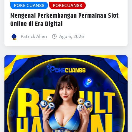
POKE CUAN88
POKECUAN88
Mengenal Perkembangan Permainan Slot
Online di Era Digital
Patrick Allen
Agu 6, 2026