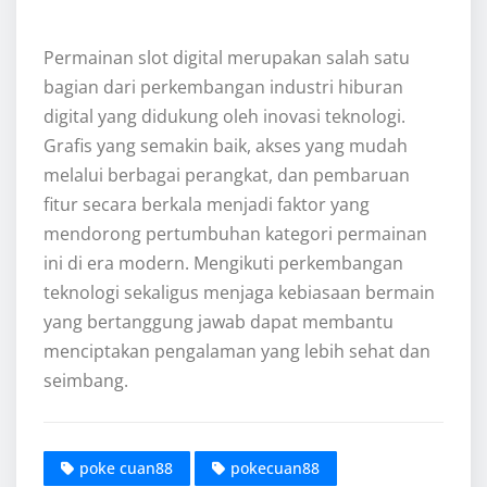
Permainan slot digital merupakan salah satu
bagian dari perkembangan industri hiburan
digital yang didukung oleh inovasi teknologi.
Grafis yang semakin baik, akses yang mudah
melalui berbagai perangkat, dan pembaruan
fitur secara berkala menjadi faktor yang
mendorong pertumbuhan kategori permainan
ini di era modern. Mengikuti perkembangan
teknologi sekaligus menjaga kebiasaan bermain
yang bertanggung jawab dapat membantu
menciptakan pengalaman yang lebih sehat dan
seimbang.
poke cuan88
pokecuan88