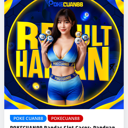
POKE CUAN88
POKECUAN88