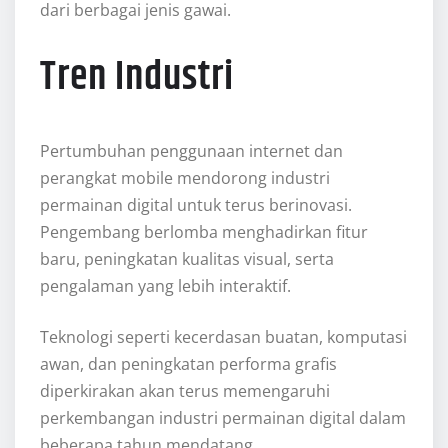
dari berbagai jenis gawai.
Tren Industri
Pertumbuhan penggunaan internet dan
perangkat mobile mendorong industri
permainan digital untuk terus berinovasi.
Pengembang berlomba menghadirkan fitur
baru, peningkatan kualitas visual, serta
pengalaman yang lebih interaktif.
Teknologi seperti kecerdasan buatan, komputasi
awan, dan peningkatan performa grafis
diperkirakan akan terus memengaruhi
perkembangan industri permainan digital dalam
beberapa tahun mendatang.