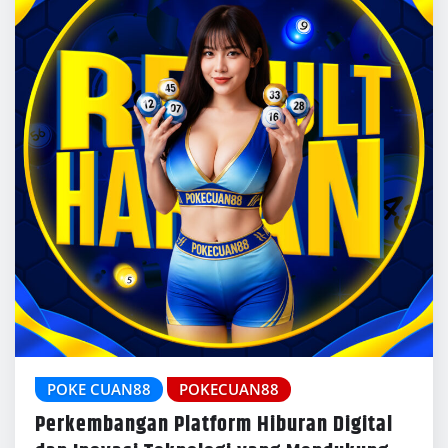
POKE CUAN88
POKECUAN88
Perkembangan Platform Hiburan Digital