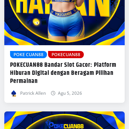
POKE CUAN88
POKECUAN88
POKECUAN88 Bandar Slot Gacor: Platform
Hiburan Digital dengan Beragam Pilihan
Permainan
Patrick Allen
Agu 5, 2026