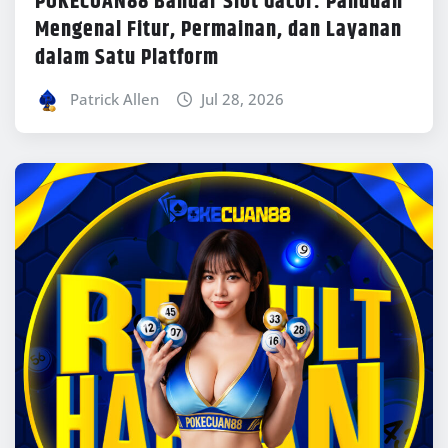
POKECUAN88 Bandar Slot Gacor: Panduan
Mengenal Fitur, Permainan, dan Layanan
dalam Satu Platform
Patrick Allen
Jul 28, 2026