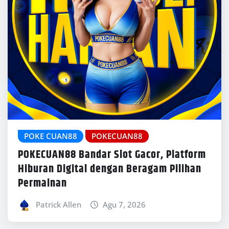
POKE CUAN88
POKECUAN88
POKECUAN88 Bandar Slot Gacor, Platform
Hiburan Digital dengan Beragam Pilihan
Permainan
Patrick Allen
Agu 7, 2026