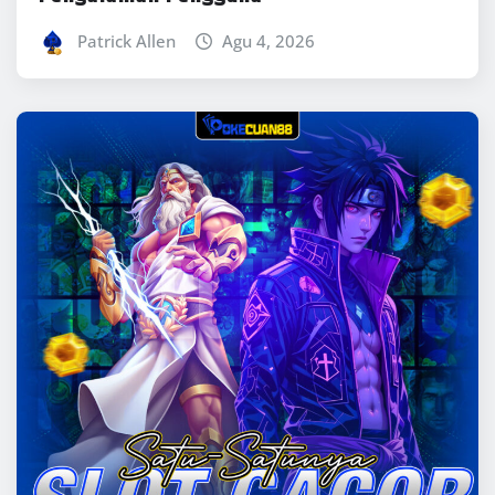
Patrick Allen
Agu 4, 2026