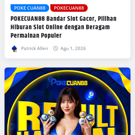
POKE CUAN88
POKECUAN88
POKECUAN88 Bandar Slot Gacor, Pilihan
Hiburan Slot Online dengan Beragam
Permainan Populer
Patrick Allen
Agu 1, 2026