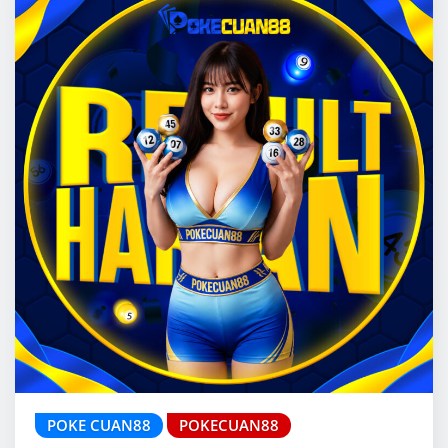
POKE CUAN88
POKECUAN88