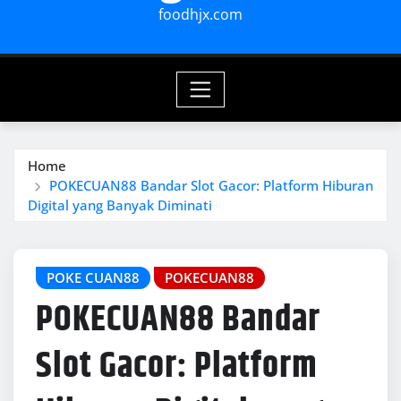
foodhjx.com
Home
POKECUAN88 Bandar Slot Gacor: Platform Hiburan
Digital yang Banyak Diminati
POKE CUAN88
POKECUAN88
POKECUAN88 Bandar
Slot Gacor: Platform