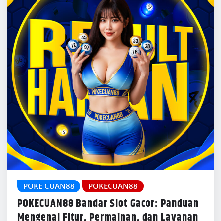
POKE CUAN88
POKECUAN88
POKECUAN88 Bandar Slot Gacor: Panduan
Mengenal Fitur, Permainan, dan Layanan