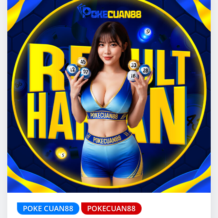
POKE CUAN88
POKECUAN88