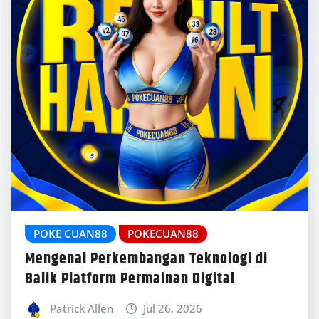
POKE CUAN88
POKECUAN88
Mengenal Perkembangan Teknologi di
Balik Platform Permainan Digital
Patrick Allen
Jul 26, 2026