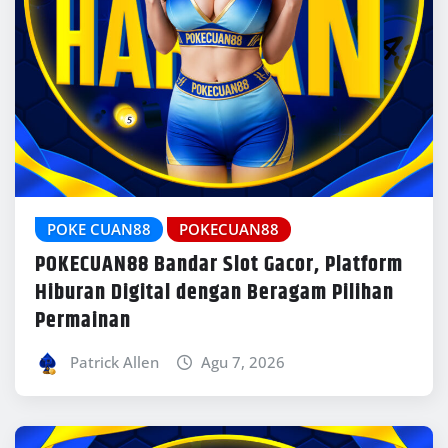
POKE CUAN88
POKECUAN88
POKECUAN88 Bandar Slot Gacor, Platform
Hiburan Digital dengan Beragam Pilihan
Permainan
Patrick Allen
Agu 7, 2026