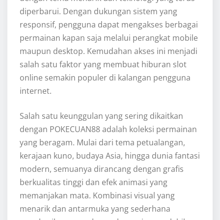
diperbarui. Dengan dukungan sistem yang
responsif, pengguna dapat mengakses berbagai
permainan kapan saja melalui perangkat mobile
maupun desktop. Kemudahan akses ini menjadi
salah satu faktor yang membuat hiburan slot
online semakin populer di kalangan pengguna
internet.
Salah satu keunggulan yang sering dikaitkan
dengan POKECUAN88 adalah koleksi permainan
yang beragam. Mulai dari tema petualangan,
kerajaan kuno, budaya Asia, hingga dunia fantasi
modern, semuanya dirancang dengan grafis
berkualitas tinggi dan efek animasi yang
memanjakan mata. Kombinasi visual yang
menarik dan antarmuka yang sederhana