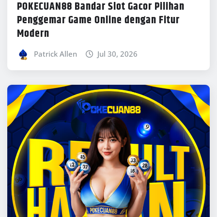
POKECUAN88 Bandar Slot Gacor Pilihan
Penggemar Game Online dengan Fitur
Modern
Patrick Allen
Jul 30, 2026