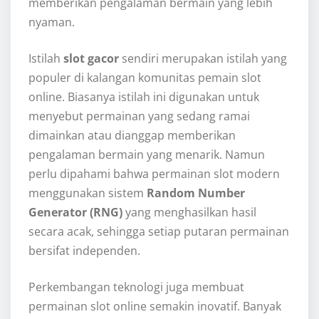
memberikan pengalaman bermain yang lebih
nyaman.
Istilah
slot gacor
sendiri merupakan istilah yang
populer di kalangan komunitas pemain slot
online. Biasanya istilah ini digunakan untuk
menyebut permainan yang sedang ramai
dimainkan atau dianggap memberikan
pengalaman bermain yang menarik. Namun
perlu dipahami bahwa permainan slot modern
menggunakan sistem
Random Number
Generator (RNG)
yang menghasilkan hasil
secara acak, sehingga setiap putaran permainan
bersifat independen.
Perkembangan teknologi juga membuat
permainan slot online semakin inovatif. Banyak