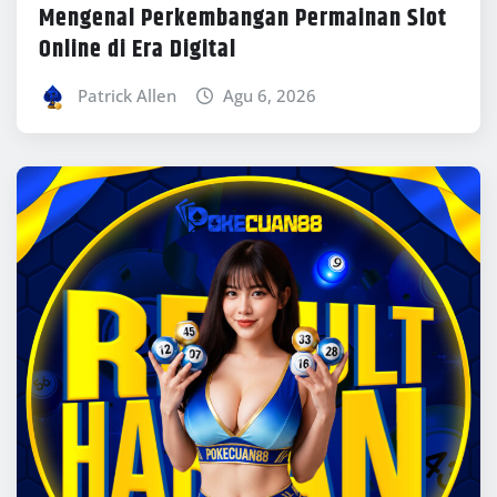
Mengenal Perkembangan Permainan Slot
Online di Era Digital
Patrick Allen
Agu 6, 2026