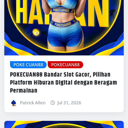
POKE CUAN88
POKECUAN88
POKECUAN88 Bandar Slot Gacor, Pilihan
Platform Hiburan Digital dengan Beragam
Permainan
Patrick Allen
Jul 31, 2026