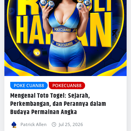
POKE CUAN88
POKECUAN88
Mengenal Toto Togel: Sejarah,
Perkembangan, dan Perannya dalam
Budaya Permainan Angka
Patrick Allen
Jul 25, 2026