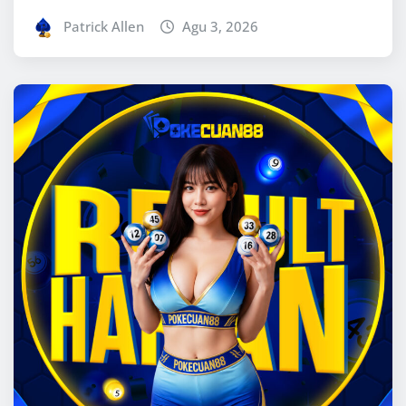
Patrick Allen
Agu 3, 2026