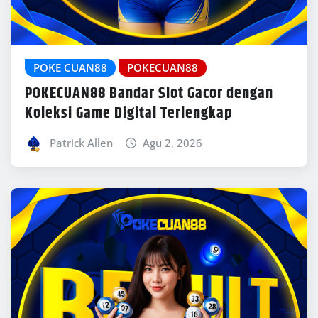
POKE CUAN88
POKECUAN88
POKECUAN88 Bandar Slot Gacor dengan
Koleksi Game Digital Terlengkap
Patrick Allen
Agu 2, 2026