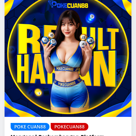
POKE CUAN88
POKECUAN88