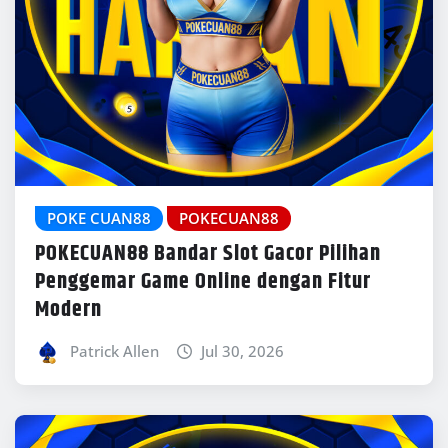
POKE CUAN88
POKECUAN88
POKECUAN88 Bandar Slot Gacor Pilihan
Penggemar Game Online dengan Fitur
Modern
Patrick Allen
Jul 30, 2026