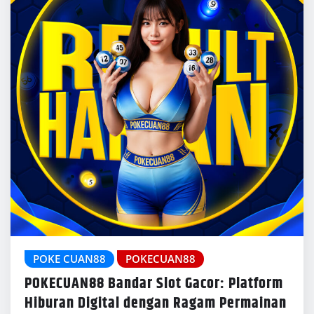
POKE CUAN88
POKECUAN88
POKECUAN88 Bandar Slot Gacor: Platform
Hiburan Digital dengan Ragam Permainan