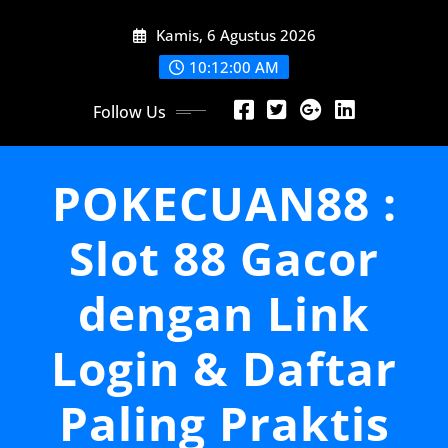
Skip
Kamis, 6 Agustus 2026
to
content
10:12:02 AM
Follow Us
POKECUAN88 :
Slot 88 Gacor
dengan Link
Login & Daftar
Paling Praktis