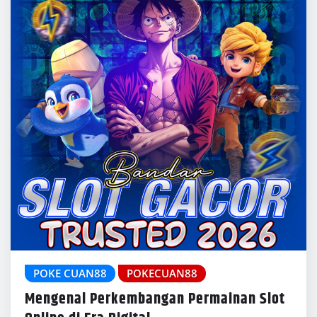
POKE CUAN88
POKECUAN88
Mengenal Perkembangan Permainan Slot