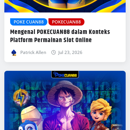
POKE CUAN88
POKECUAN88
Mengenal POKECUAN88 dalam Konteks
Platform Permainan Slot Online
Patrick Allen
Jul 23, 2026