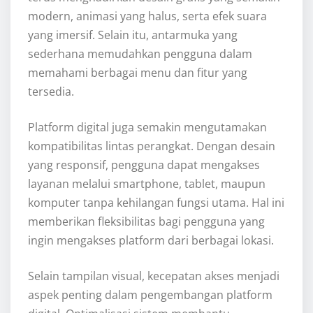
modern, animasi yang halus, serta efek suara
yang imersif. Selain itu, antarmuka yang
sederhana memudahkan pengguna dalam
memahami berbagai menu dan fitur yang
tersedia.
Platform digital juga semakin mengutamakan
kompatibilitas lintas perangkat. Dengan desain
yang responsif, pengguna dapat mengakses
layanan melalui smartphone, tablet, maupun
komputer tanpa kehilangan fungsi utama. Hal ini
memberikan fleksibilitas bagi pengguna yang
ingin mengakses platform dari berbagai lokasi.
Selain tampilan visual, kecepatan akses menjadi
aspek penting dalam pengembangan platform