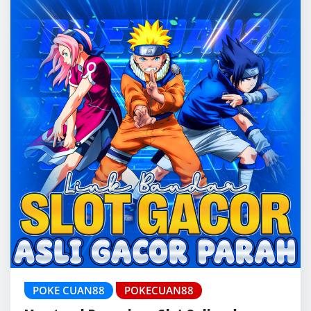
POKE CUAN88
POKECUAN88