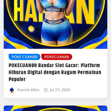
POKE CUAN88
POKECUAN88
POKECUAN88 Bandar Slot Gacor: Platform
Hiburan Digital dengan Ragam Permainan
Populer
Patrick Allen
Jul 27, 2026