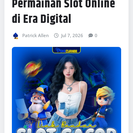
Permainan Slot Online
di Era Digital
Patrick Allen
Jul 7, 2026
0