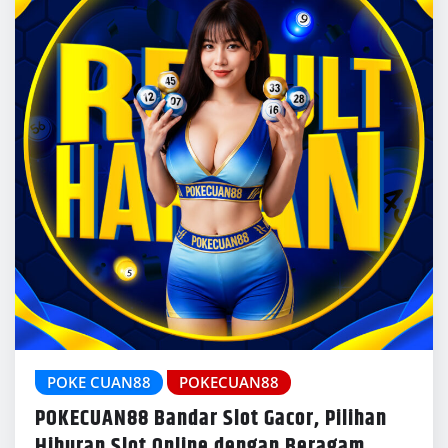
POKE CUAN88
POKECUAN88
POKECUAN88 Bandar Slot Gacor, Pilihan
Hiburan Slot Online dengan Beragam