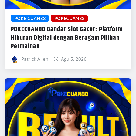
POKE CUAN88
POKECUAN88
POKECUAN88 Bandar Slot Gacor: Platform
Hiburan Digital dengan Beragam Pilihan
Permainan
Patrick Allen
Agu 5, 2026