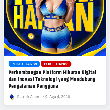
POKE CUAN88
POKECUAN88
Perkembangan Platform Hiburan Digital
dan Inovasi Teknologi yang Mendukung
Pengalaman Pengguna
Patrick Allen
Agu 4, 2026