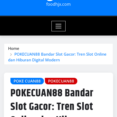
foodhjx.com
Home
POKECUAN88 Bandar Slot Gacor: Tren Slot Online
dan Hiburan Digital Modern
POKE CUAN88
POKECUAN88
POKECUAN88 Bandar
Slot Gacor: Tren Slot