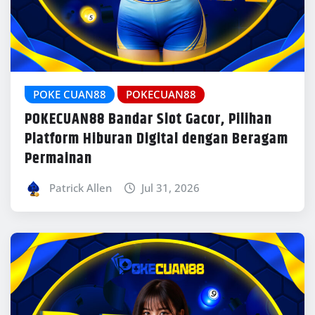
POKE CUAN88
POKECUAN88
POKECUAN88 Bandar Slot Gacor, Pilihan
Platform Hiburan Digital dengan Beragam
Permainan
Patrick Allen
Jul 31, 2026