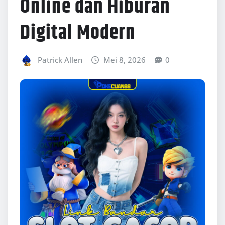
Online dan Hiburan
Digital Modern
Patrick Allen
Mei 8, 2026
0