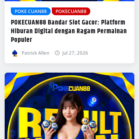
POKE CUAN88
POKECUAN88
POKECUAN88 Bandar Slot Gacor: Platform
Hiburan Digital dengan Ragam Permainan
Populer
Patrick Allen
Jul 27, 2026