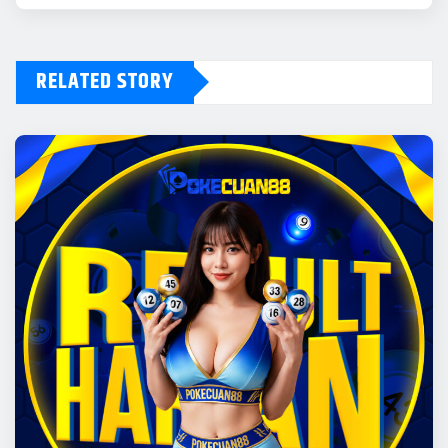
RELATED STORY