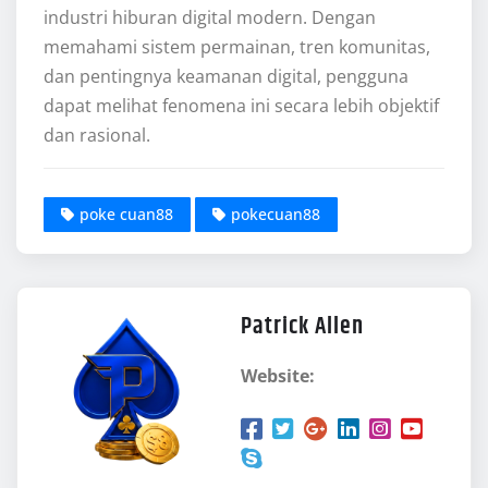
industri hiburan digital modern. Dengan
memahami sistem permainan, tren komunitas,
dan pentingnya keamanan digital, pengguna
dapat melihat fenomena ini secara lebih objektif
dan rasional.
poke cuan88
pokecuan88
Patrick Allen
Website: