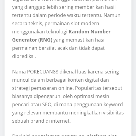
yang dianggap lebih sering memberikan hasil
tertentu dalam periode waktu tertentu. Namun
secara teknis, permainan slot modern
menggunakan teknologi
Random Number
Generator (RNG)
yang memastikan hasil
permainan bersifat acak dan tidak dapat
diprediksi.
Nama POKECUAN88 dikenal luas karena sering
muncul dalam berbagai konten digital dan
strategi pemasaran online. Popularitas tersebut
biasanya dipengaruhi oleh optimasi mesin
pencari atau SEO, di mana penggunaan keyword
yang relevan membantu meningkatkan visibilitas
sebuah brand di internet.