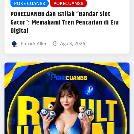
POKE CUAN88
POKECUAN88
POKECUAN88 dan Istilah “Bandar Slot
Gacor”: Memahami Tren Pencarian di Era
Digital
Patrick Allen
Agu 3, 2026