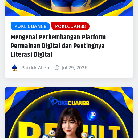
POKE CUAN88
POKECUAN88
Mengenal Perkembangan Platform
Permainan Digital dan Pentingnya
Literasi Digital
Patrick Allen
Jul 29, 2026