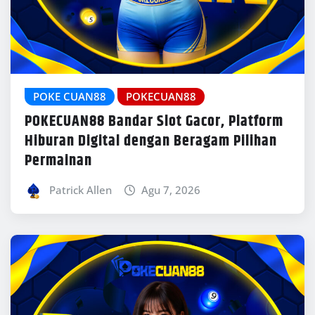
POKE CUAN88
POKECUAN88
POKECUAN88 Bandar Slot Gacor, Platform
Hiburan Digital dengan Beragam Pilihan
Permainan
Patrick Allen
Agu 7, 2026