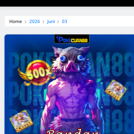
Home
2026
Juni
03