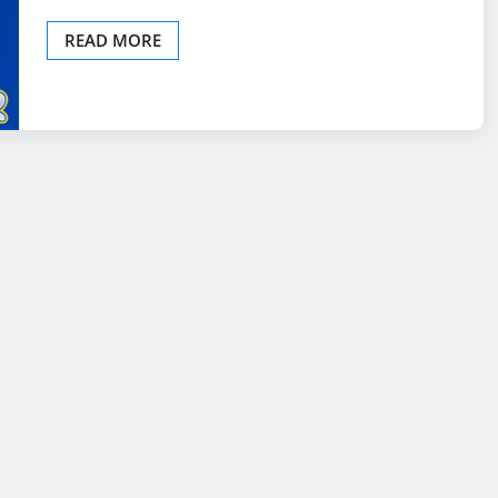
READ MORE