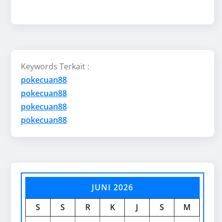
Keywords Terkait :
pokecuan88
pokecuan88
pokecuan88
pokecuan88
JUNI 2026
S
S
R
K
J
S
M