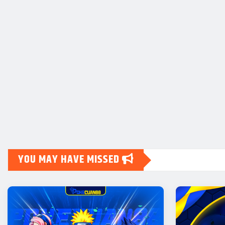
YOU MAY HAVE MISSED